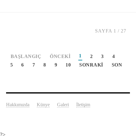
SAYFA 1 / 27
1
BAŞLANGIÇ
ÖNCEKI
2
3
4
5
6
7
8
9
10
SONRAKI
SON
Hakkımızda
Künye
Galeri
İletişim
?>