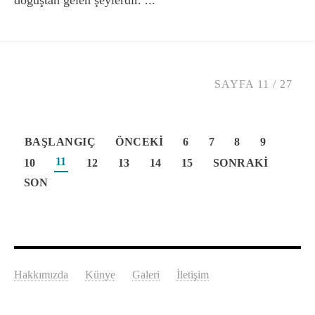
doğuştan gelen şeylerdir. ...
SAYFA 11 / 27
BAŞLANGIÇ
ÖNCEKI
6
7
8
9
11
10
12
13
14
15
SONRAKI
SON
Hakkımızda
Künye
Galeri
İletişim